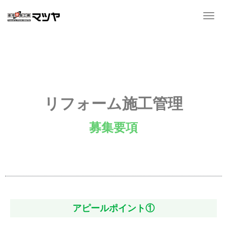
T
o
g
g
l
e
n
a
リフォーム施工管理
v
i
募集要項
g
a
t
i
o
n
アピールポイント①